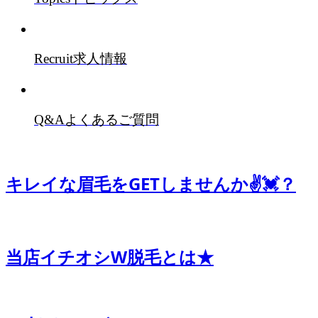
Recruit
求人情報
Q&A
よくあるご質問
キレイな眉毛をGETしませんか✌️💓？
当店イチオシW脱毛とは★