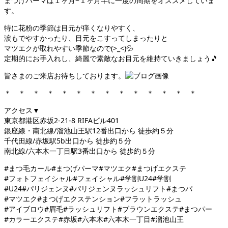
まつげパーマは１ヶ月~１ヶ月半に一度の周期をオススメしていま
す。
特に花粉の季節は目元が痒くなりやすく、
涙もでやすかったり、目元をこすってしまったりと
マツエクが取れやすい季節なので(>_<)💦
定期的にお手入れし、綺麗で素敵なお目元を維持ていきましょう🎵
皆さまのご来店お待ちしております。
＊ ＊ ＊ ＊ ＊ ＊ ＊ ＊ ＊ ＊ ＊ ＊ ＊ ＊
アクセス▼
東京都港区赤坂2-21-8 RIFAビル401
銀座線・南北線/溜池山王駅12番出口から 徒歩約５分
千代田線/赤坂駅5b出口から 徒歩約５分
南北線/六本木一丁目駅3番出口から 徒歩約５分
#まつ毛カール#まつげパーマ#マツエク#まつげエクステ
#フォトフェイシャル#フェイシャル#学割U24#学割
#U24#パリジェンヌ#パリジェンヌラッシュリフト#まつパ
#マツエク#まつげエクステンション#フラットラッシュ
#アイブロウ#眉毛#ラッシュリフト#ブラウンエクステ#まつパー
#カラーエクステ#赤坂#六本木#六本木一丁目#溜池山王