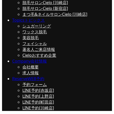
脱毛サロンCielo [川崎店]
脱毛サロンCielo [新宿店]
まつ毛&ネイルサロンCielo [川崎店]
Topics
トピックス
シュガーリング
ワックス脱毛
美容脱毛
フェイシャル
著名人ご来店情報
Cieloおすすめ企業
Company
会社情報
会社概要
求人情報
Reserve
WEB予約
予約フォーム
LINE予約[赤坂店]
LINE予約[上野店]
LINE予約[町田店]
LINE予約[川崎店]