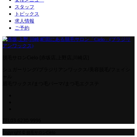
スタッフ
トピックス
求人情報
ご予約
脱毛サロンCielo [赤坂店,上野店,川崎店]
シュガーリング/ブラジリアンワックス/美容脱毛/フェイシ
ャル
眉毛ワックス/まつ毛パーマ/まつ毛エクステ
TEL
03-6230-9996
Copyright © 脱毛サロンCielo