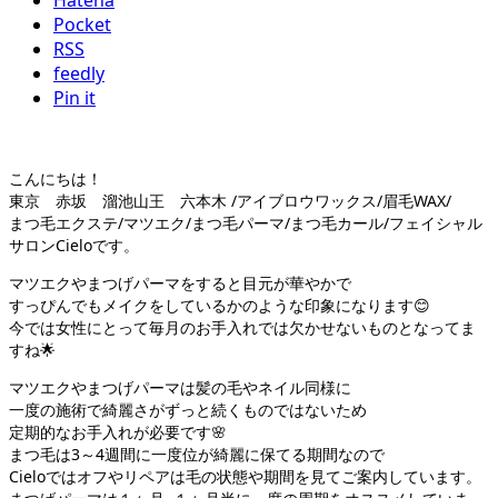
Hatena
Pocket
RSS
feedly
Pin it
こんにちは！
東京 赤坂 溜池山王 六本木 /アイブロウワックス/眉毛WAX/
まつ毛エクステ/マツエク/まつ毛パーマ/まつ毛カール/フェイシャル
サロンCieloです。
マツエクやまつげパーマをすると目元が華やかで
すっぴんでもメイクをしているかのような印象になります😊
今では女性にとって毎月のお手入れでは欠かせないものとなってま
すね🌟
マツエクやまつげパーマは髪の毛やネイル同様に
一度の施術で綺麗さがずっと続くものではないため
定期的なお手入れが必要です🌸
まつ毛は3～4週間に一度位が綺麗に保てる期間なので
Cieloではオフやリペアは毛の状態や期間を見てご案内しています。