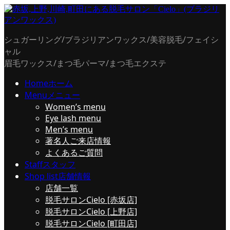
シュガーリング/ブラジリアンワックス/美容脱毛/フェイシ
ャル
眉毛ワックス/まつ毛パーマ/まつ毛エクステ
Home
ホーム
Menu
メニュー
Women’s menu
Eye lash menu
Men’s menu
著名人ご来店情報
よくあるご質問
Staff
スタッフ
Shop list
店舗情報
店舗一覧
脱毛サロンCielo [赤坂店]
脱毛サロンCielo [上野店]
脱毛サロンCielo [町田店]