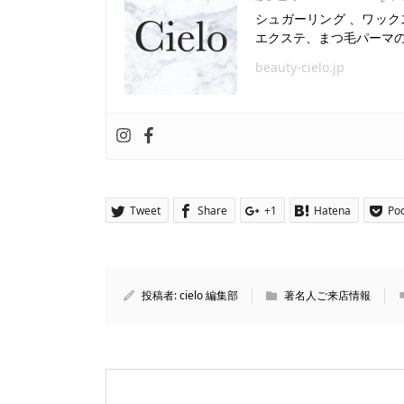
シュガーリング 、ワック
エクステ、まつ毛パーマ
beauty-cielo.jp
Tweet
Share
+1
Hatena
Po
投稿者:
cielo 編集部
著名人ご来店情報