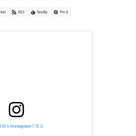
cket
RSS
feedly
Pin it
稿をInstagramで見る