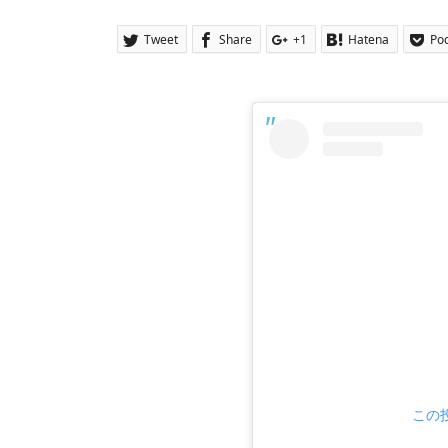
Tweet
Share
+1
Hatena
Po
この投