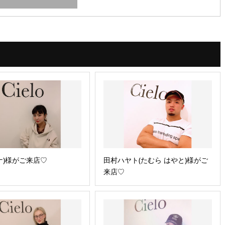
キナ)様がご来店♡
田村ハヤト(たむら はやと)様がご
来店♡