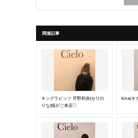
関連記事
キングラビッツ 芹野莉奈(せりの
kina(
りな)様がご来店♡