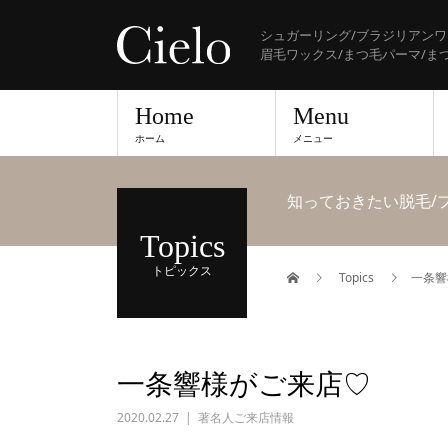
シュガーリング/ブラジリアンワ
眉毛ワックス/まつ毛パーマ/ま
Home
Menu
ホーム
メニュー
知っておきたい脱毛/
Topics
トピックス
Topics
一条響
一条響様がご来店♡
2020.02.27
著名人ご来店情報