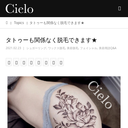
Topics
タトゥーも関係なく脱毛できます★
タトゥーも関係なく脱毛できます★
2021.02.23
シュガーリング
,
ワックス脱毛
,
美容脱毛
,
フェイシャル
,
美容用語Q&A