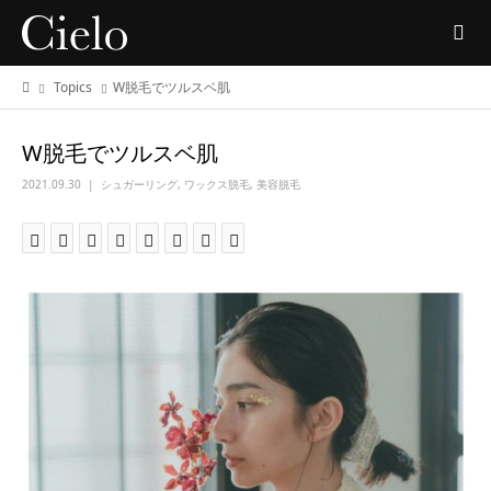
Topics
W脱毛でツルスベ肌
W脱毛でツルスベ肌
2021.09.30
シュガーリング
,
ワックス脱毛
,
美容脱毛