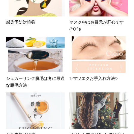
感染予防対策😷
マスク中はお目元が肝心です
(^O^)/
シュガーリング脱毛は冬に最適
✨マツエクお手入れ方法✨
な脱毛方法