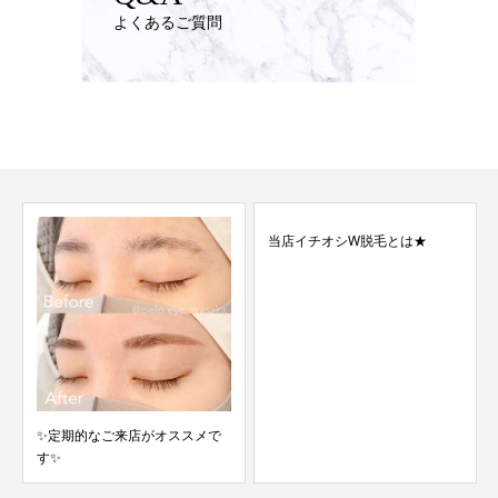
よくあるご質問
当店イチオシW脱毛とは★
美容液配合のトリートメントマ
スカラ💖
メで