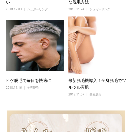
い
な脱毛方法
2018.12.03
シュガーリング
2018.11.24
シュガーリング
ヒゲ脱毛で毎日を快適に
最新脱毛機導入！全身脱毛でツ
ルツル素肌
2018.11.16
美容脱毛
2018.11.07
美容脱毛