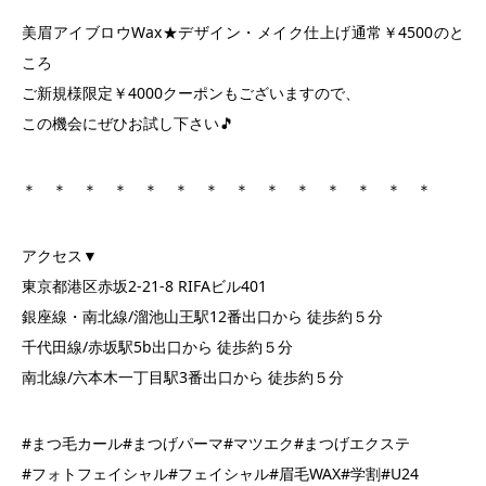
美眉アイブロウWax★デザイン・メイク仕上げ通常￥4500のと
ころ
ご新規様限定￥4000クーポンもございますので、
この機会にぜひお試し下さい🎵
＊ ＊ ＊ ＊ ＊ ＊ ＊ ＊ ＊ ＊ ＊ ＊ ＊ ＊
アクセス▼
東京都港区赤坂2-21-8 RIFAビル401
銀座線・南北線/溜池山王駅12番出口から 徒歩約５分
千代田線/赤坂駅5b出口から 徒歩約５分
南北線/六本木一丁目駅3番出口から 徒歩約５分
#まつ毛カール#まつげパーマ#マツエク#まつげエクステ
#フォトフェイシャル#フェイシャル#眉毛WAX#学割#U24