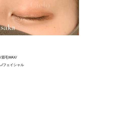
眉毛WAX/
ル/フェイシャル