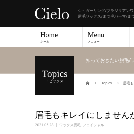
シュガーリング/ブラジリアンワ
眉毛ワックス/まつ毛パーマ/ま
Home
Menu
ホーム
メニュー
知っておきたい脱毛/
Topics
トピックス
Topics
眉毛も
眉毛もキレイにしませんか(
2021.05.28
ワックス脱毛
,
フェイシャル