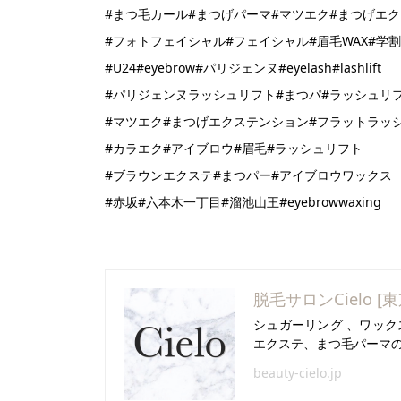
#まつ毛カール#まつげパーマ#マツエク#まつげエ
#フォトフェイシャル#フェイシャル#眉毛WAX#学割
#U24#eyebrow#パリジェンヌ#eyelash#lashlift
#パリジェンヌラッシュリフト#まつパ#ラッシュリ
#マツエク#まつげエクステンション#フラットラッ
#カラエク#アイブロウ#眉毛#ラッシュリフト
#ブラウンエクステ#まつパー#アイブロウワックス
#赤坂#六本木一丁目#溜池山王#eyebrowwaxing
脱毛サロンCielo [
シュガーリング 、ワック
エクステ、まつ毛パーマ
beauty-cielo.jp