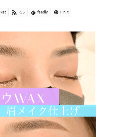
cket
RSS
feedly
Pin it