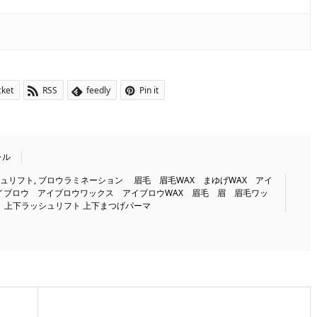
cket
RSS
feedly
Pin it
ャル
ュリフト
,
ブロウラミネーション 眉毛 眉毛WAX まゆげWAX アイ
イブロウ アイブロウワックス アイブロウWAX 眉毛 眉 眉毛ワッ
 上下ラッシュリフト 上下まつげパーマ