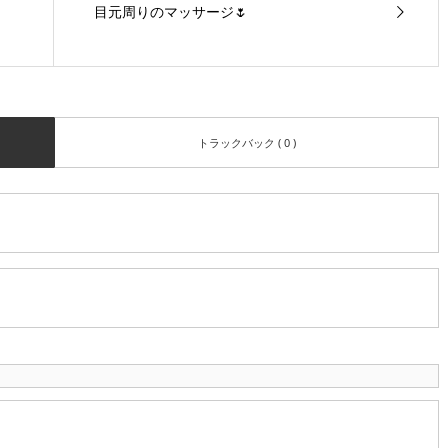
目元周りのマッサージ🌷
トラックバック ( 0 )