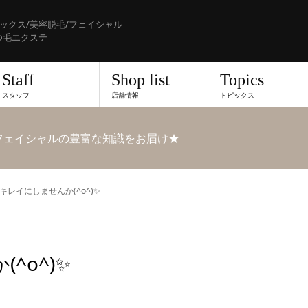
ックス/美容脱毛/フェイシャル
つ毛エクステ
Staff
Shop list
Topics
スタッフ
店舗情報
トピックス
フェイシャルの豊富な知識をお届け★
キレイにしませんか(^o^)✨
^o^)✨