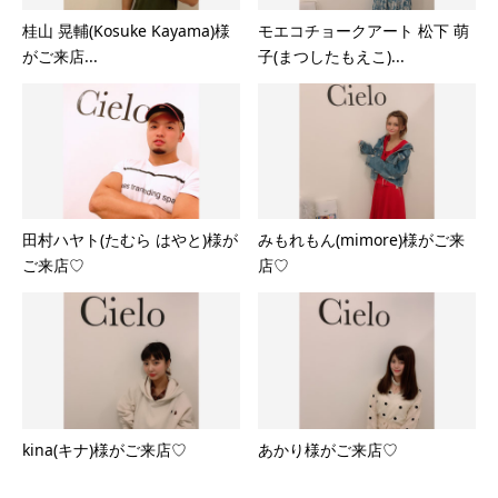
桂山 晃輔(Kosuke Kayama)様
モエコチョークアート 松下 萌
がご来店...
子(まつしたもえこ)...
田村ハヤト(たむら はやと)様が
みもれもん(mimore)様がご来
ご来店♡
店♡
kina(キナ)様がご来店♡
あかり様がご来店♡