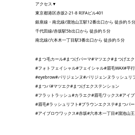
アクセス▼
東京都港区赤坂2-21-8 RIFAビル401
銀座線・南北線/溜池山王駅12番出口から 徒歩約５
千代田線/赤坂駅5b出口から 徒歩約５分
南北線/六本木一丁目駅3番出口から 徒歩約５分
#まつ毛カール#まつげパーマ#マツエク#まつげエ
#フォトフェイシャル#フェイシャル#眉毛WAX#平行眉
#eyebrow#パリジェンヌ#パリジェンヌラッシュリ
#まつパ#マツエク#まつげエクステンション
#フラットラッシュ#カラエク#眉毛ワックス#アイ
#眉毛#ラッシュリフト#ブラウンエクステ#まつパー
#アイブロウワックス#赤坂#六本木一丁目#溜池山王