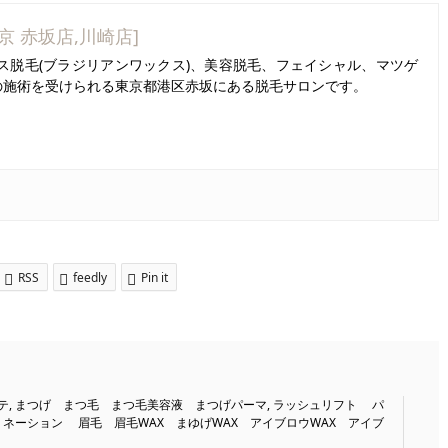
東京 赤坂店,川崎店]
ス脱毛(ブラジリアンワックス)、美容脱毛、フェイシャル、マツゲ
の施術を受けられる東京都港区赤坂にある脱毛サロンです。
RSS
feedly
Pin it
テ
,
まつげ まつ毛 まつ毛美容液 まつげパーマ
,
ラッシュリフト パ
ネーション 眉毛 眉毛WAX まゆげWAX アイブロウWAX アイブ