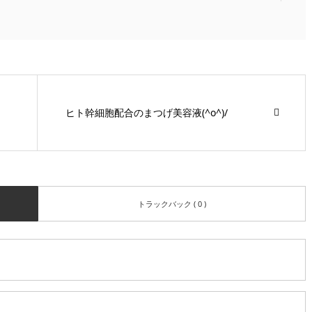
ヒト幹細胞配合のまつげ美容液(^o^)/
トラックバック ( 0 )