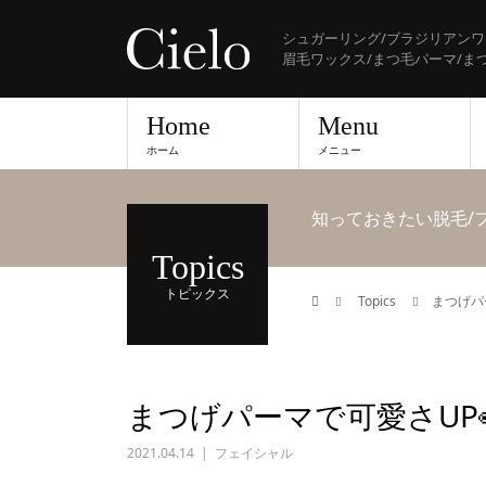
シュガーリング/ブラジリアンワ
眉毛ワックス/まつ毛パーマ/ま
Home
Menu
ホーム
メニュー
知っておきたい脱毛/
Topics
トピックス
Topics
まつげパー
まつげパーマで可愛さUP
2021.04.14
フェイシャル