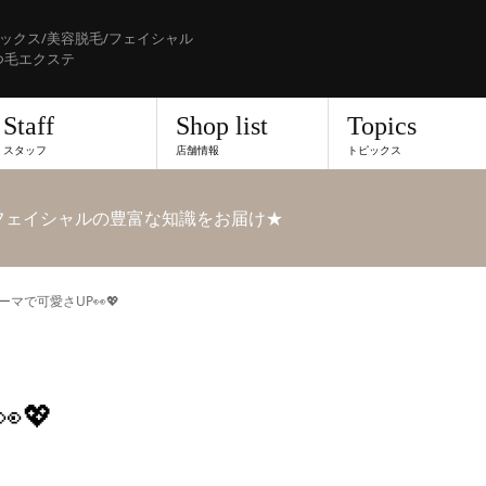
ックス/美容脱毛/フェイシャル
つ毛エクステ
Staff
Shop list
Topics
スタッフ
店舗情報
トピックス
フェイシャルの豊富な知識をお届け★
マで可愛さUP👀💖
💖