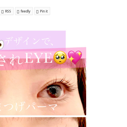
RSS
feedly
Pin it