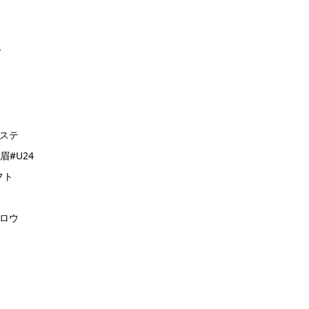
分
クステ
#U24
フト
ブロウ