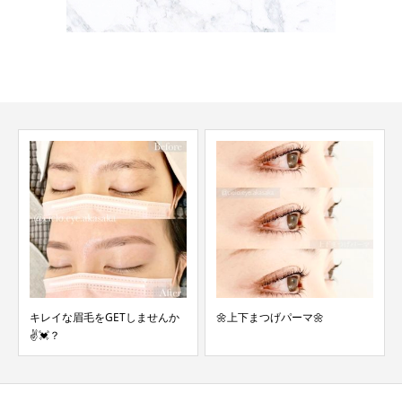
当店イチオシW脱毛とは★
🌼上下まつげパーマ🌼