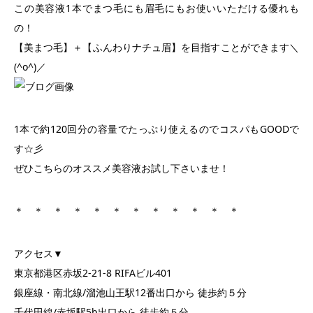
この美容液1本でまつ毛にも眉毛にもお使いいただける優れも
の！
【美まつ毛】＋【ふんわりナチュ眉】を目指すことができます＼
(^o^)／
1本で約120回分の容量でたっぷり使えるのでコスパもGOODで
す☆彡
ぜひこちらのオススメ美容液お試し下さいませ！
＊ ＊ ＊ ＊ ＊ ＊ ＊ ＊ ＊ ＊ ＊ ＊
アクセス▼
東京都港区赤坂2-21-8 RIFAビル401
銀座線・南北線/溜池山王駅12番出口から 徒歩約５分
千代田線/赤坂駅5b出口から 徒歩約５分