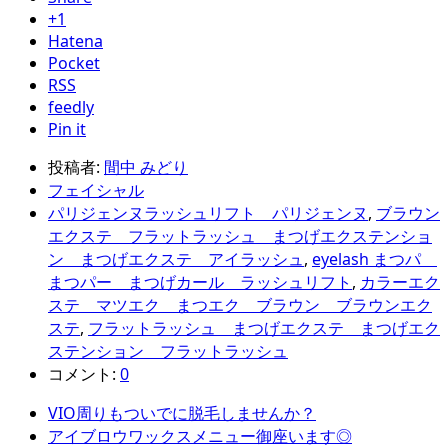
+1
Hatena
Pocket
RSS
feedly
Pin it
投稿者:
間中 みどり
フェイシャル
パリジェンヌラッシュリフト パリジェンヌ
,
ブラウン
エクステ フラットラッシュ まつげエクステンショ
ン まつげエクステ アイラッシュ
,
eyelash まつパ
まつパー まつげカール ラッシュリフト
,
カラーエク
ステ マツエク まつエク ブラウン ブラウンエク
ステ
,
フラットラッシュ まつげエクステ まつげエク
ステンション フラットラッシュ
コメント:
0
VIO周りもついでに脱毛しませんか？
アイブロウワックスメニュー御座います◎