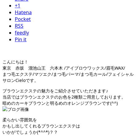
+1
Hatena
Pocket
RSS
feedly
Pin it
こんにちは！
東京 赤坂 溜池山王 六本木 /アイブロウワックス/眉毛WAX/
まつ毛エクステ/マツエク/まつ毛パーマ/まつ毛カール/フェイシャル
サロンCieloです。
ブラウンエクステの魅力をご紹介させていただきます♪
当店ではブラウンエクステのお色を2種類ご用意しております。
暗めのカーキブラウンと明るめのオレンジブラウンです(^^)
柔らかい雰囲気を
かもし出してくれるブラウンエクステは
いかがでしょうか(*^^*)？？