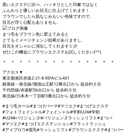
黒いエクステに比べ、ハッキリとした印象ではなく
ふんわりと優しいお目元に仕上げてくれます！
ブラウンでしたら肌なじみもいい色味ですので、
目元が浮く心配もありません。
まつ毛をブラウン色に変えてみると
とてもイメージチェンジ効果がありますし、
目元をオシャレに演出してくれます☆彡
ぜひこの機会にブラウンエクステお試しください(^^)
＊ ＊ ＊ ＊ ＊ ＊ ＊ ＊ ＊ ＊ ＊ ＊ ＊ ＊
アクセス▼
東京都港区赤坂2-21-8 RIFAビル401
銀座線・南北線/溜池山王駅12番出口から 徒歩約５分
千代田線/赤坂駅5b出口から 徒歩約５分
南北線/六本木一丁目駅3番出口から 徒歩約５分
#まつ毛カール#まつげパーマ#マツエク#まつげエクステ
#フォトフェイシャル#フェイシャル#学割U24#学割
#U24#パリジェンヌ#パリジェンヌラッシュリフト#まつパ
#マツエク#まつげエクステンション#フラットラッシュ
#アイブロウ#眉毛#ラッシュリフト#ブラウンエクステ#まつパー