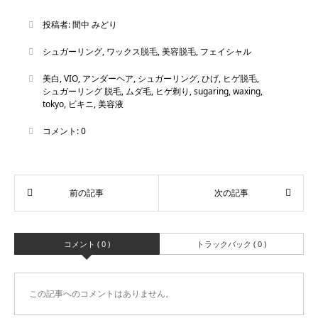
投稿者:
間中 みどり
シュガーリング
,
ワックス脱毛
,
美容脱毛
,
フェイシャル
美白
,
VIO
,
アンダーヘア
,
シュガーリング
,
ひげ
,
ヒゲ脱毛
,
シュガーリング 脱毛
,
ムダ毛
,
ヒゲ剃り
,
sugaring
,
waxing
,
tokyo
,
ビキニ
,
美容液
コメント:
0
コメント ( 0 )
トラックバック ( 0 )
この記事へのコメントはありません。