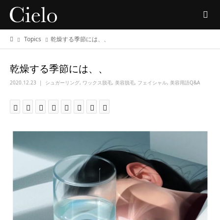
Topics
乾燥する季節には、、
乾燥する季節には、、
2020.12.23
シュガーリング
,
ワックス脱毛
,
美容脱毛
,
フェイシャル
,
美容用語Q&A