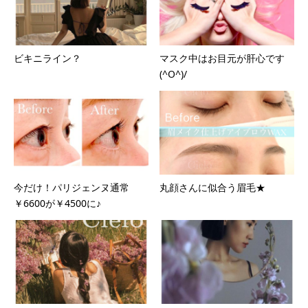
ビキニライン？
マスク中はお目元が肝心です
(^O^)/
今だけ！パリジェンヌ通常
丸顔さんに似合う眉毛★
￥6600が￥4500に♪