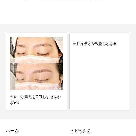
当店イチオシW脱毛とは★
美容液配合のトリートメントマ
スカラ💖
せんか
ホーム
トピックス