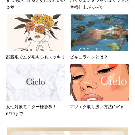
まつ毛が上がると更にかわいい
パリジェンヌラッシュリフトお
☺️💖
客様仕上がり👀💘
顔脱毛でムダ毛も心もスッキリ
ビキニラインとは？
女性対象モニター様急募！
マツエク取り扱い方法(^o^)/
6/10まで