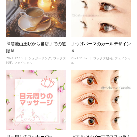
🐰溜池山王駅から当店までの道
まつげパーマのカールデザイン
順🐰
🌷
2021.12.15
シュガーリング
,
ワックス
2021.11.02
ワックス脱毛
,
フェイシャ
脱毛
,
フェイシャル
ル
目元周りのマッサージ✨
上下まつげパーマでマスカラも